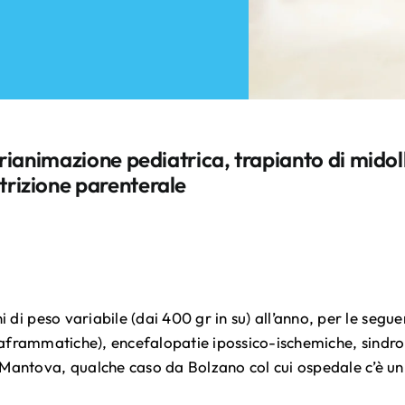
rianimazione pediatrica, trapianto di midoll
trizione parenterale
i di peso variabile (dai 400 gr in su) all’anno, per le segu
ie diaframmatiche), encefalopatie ipossico-ischemiche, sin
Mantova, qualche caso da Bolzano col cui ospedale c’è un 