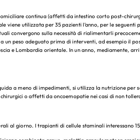
miciliare continua (affetti da intestino corto post-chirurgic
ale viene utilizzata per 35 pazienti l’anno, per le seguenti
uali convergono sulla necessità di rialimentarli precoceme
li a un peso adeguato prima di interventi, ad esempio il
escia e Lombardia orientale. In un anno, mediamente, arri
ida a meno di impedimenti, si utilizza la nutrizione per so
chirurgici o affetti da oncoemopatie nei casi di non toller
ali al giorno. I trapianti di cellule staminali interessano 